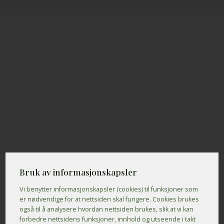
Bruk av informasjonskapsler
Vi benytter informasjons­kapsler (cookies) til funksjoner som
er nødvendige for at nettsiden skal fungere. Cookies brukes
også til å analysere hvordan nettsiden brukes, slik at vi kan
forbedre nettsidens funksjoner, innhold og utseende i takt