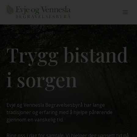
Skip
to
content
Trygg bistand
i sorgen
Evje og Vennesla Begravelsesbyrå har lange
tradisjoner og erfaring med å hjelpe pårørende
gjennom en vanskelig tid.
Ring oss i dag for samtale. Vi hjelper deg uansett tid på