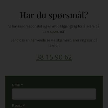
Har du spørsmål?
​Vi har rask responstid og er alltid ​tilgjengelig for å svare på
dine spørsmål.
Send oss en henvendelse via skjemaet, eller ring oss på
telefon
38 15 90 62
kontaktskjema
Navn
*
E-post
*