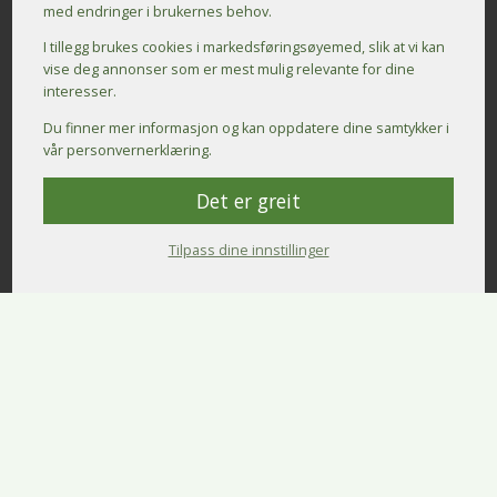
med endringer i brukernes behov.
I tillegg brukes cookies i markedsførings­øyemed, slik at vi kan
vise deg annonser som er mest mulig relevante for dine
interesser.
Du finner mer informasjon og kan oppdatere dine samtykker i
vår personvernerklæring.
Det er greit
Tilpass dine innstillinger
Kontakt oss