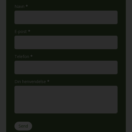
kontaktskjema
Navn
*
E-post
*
Telefon
*
Din henvendelse
*
Send